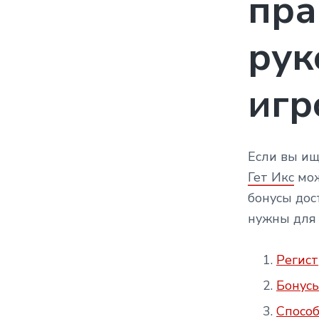
пра
рук
игр
Если вы ищ
Гет Икс
мож
бонусы дос
нужны для 
Регист
Бонус
Способ