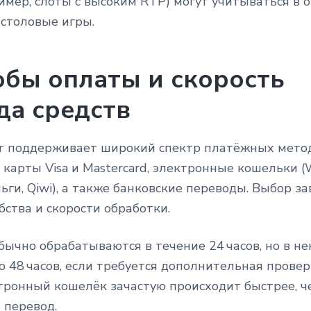
имер, слоты с высоким RTP) могут учитываться в
 столовые игры.
обы оплаты и скорость
да средств
йт поддерживает широкий спектр платёжных метод
 карты Visa и Mastercard, электронные кошельки 
ьги, Qiwi), а также банковские переводы. Выбор за
бства и скорости обработки.
ычно обрабатываются в течение 24 часов, но в н
до 48 часов, если требуется дополнительная прове
тронный кошелёк зачастую происходит быстрее, ч
 перевод.