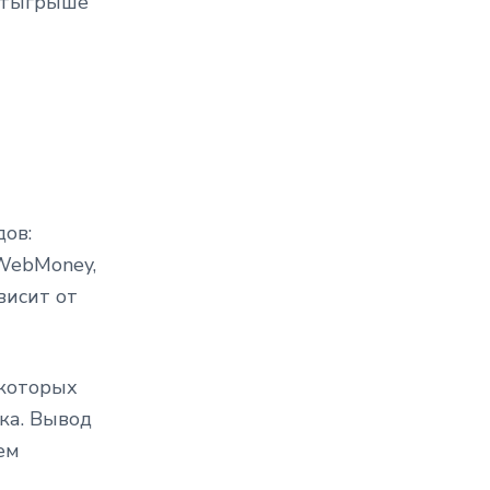
 отыгрыше
ов:
(WebMoney,
висит от
екоторых
рка. Вывод
ем