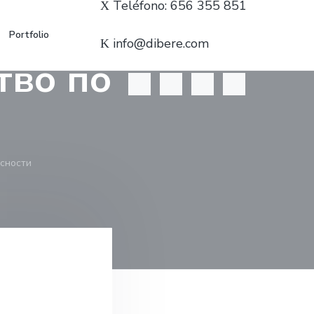
Teléfono: 656 355 851
Portfolio
B
info@dibere.com
u
тво по
s
c
a
r
e
n
асности
e
s
t
a
w
e
b