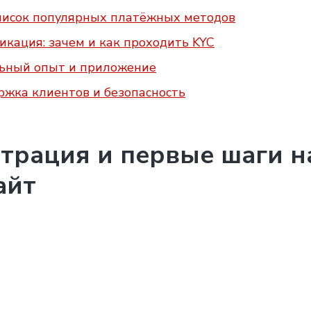
писок популярных платёжных методов
кация: зачем и как проходить KYC
ьный опыт и приложение
жка клиентов и безопасность
трация и первые шаги н
айт