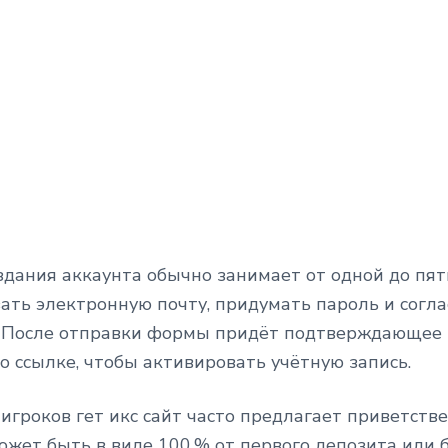
здания аккаунта обычно занимает от одной до пят
ать электронную почту, придумать пароль и согла
. После отправки формы придёт подтверждающее 
о ссылке, чтобы активировать учётную запись.
игроков гет икс сайт часто предлагает приветств
может быть в виде 100 % от первого депозита или