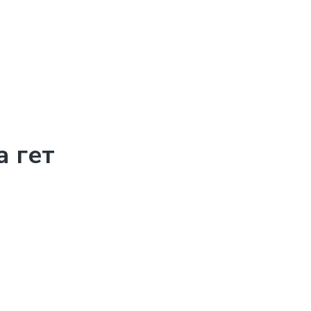
а гет