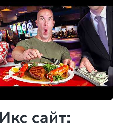
 Икс сайт: