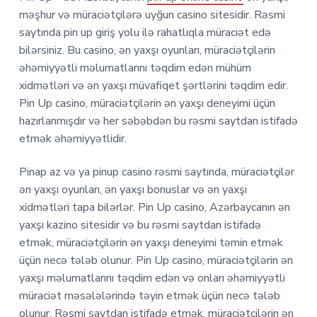
məşhur və müraciətçilərə uyğun casino sitesidir. Rəsmi
saytında pin up giriş yolu ilə rahatlıqla müraciət edə
bilərsiniz. Bu casino, ən yaxşı oyunları, müraciətçilərin
əhəmiyyətli məlumatlarını təqdim edən mühüm
xidmətləri və ən yaxşı müvafiqet şərtlərini təqdim edir.
Pin Up casino, müraciətçilərin ən yaxşı deneyimi üçün
hazırlanmışdır və her səbəbdən bu rəsmi saytdan istifadə
etmək əhəmiyyətlidir.
Pinap az və ya pinup casino rəsmi saytında, müraciətçilər
ən yaxşı oyunları, ən yaxşı bonuslar və ən yaxşı
xidmətləri tapa bilərlər. Pin Up casino, Azərbaycanın ən
yaxşı kazino sitesidir və bu rəsmi saytdan istifadə
etmək, müraciətçilərin ən yaxşı deneyimi təmin etmək
üçün necə tələb olunur. Pin Up casino, müraciətçilərin ən
yaxşı məlumatlarını təqdim edən və onları əhəmiyyətli
müraciət məsələlərində təyin etmək üçün necə tələb
olunur. Rəsmi saytdan istifadə etmək, müraciətçilərin ən