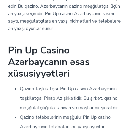
edir. Bu qazino, Azərbaycanın qazino məşğulatçısı üçün
ən yaxşı seçimdir. Pin Up casino Azərbaycanın rəsmi
saytı, məşğulatçılara ən yaxşı xidmətləri və tələbələrə
ən yaxşı oyunlar sunur.
Pin Up Casino
Azərbaycanın əsas
xüsusiyyətləri
Qazino təşkilatçısı: Pin Up casino Azərbaycanın
təşkilatçısı Pinap Az şirkətidir. Bu şirkət, qazino
məşğulatçılığı ilə tanınan və məşhur bir şirkətdir.
Qazino tələbələrinin məşğulu: Pin Up casino
Azərbaycanın tələbələri, ən yaxşı oyunlar,