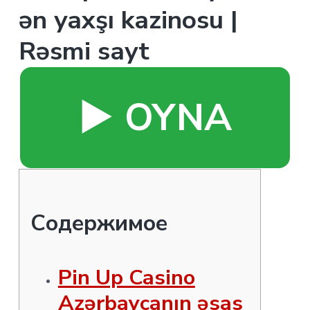
c
d
g
ən yaxşı kazinosu |
i
o
i
ó
p
n
Rəsmi sayt
n
r
a
p
i
r
n
▶️ OYNA
i
c
n
i
c
p
i
a
p
l
a
l
Содержимое
Pin Up Casino
Azərbaycanın əsas