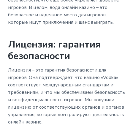
безопасности, что еще более укрепляет доверие
игроков. В целом, вода онлайн казино – это
безопасное и надежное место для игроков,
которые ищут приключения и шанс выиграть.
Лицензия: гарантия
безопасности
Лицензия – это гарантия безопасности для
игроков. Она подтверждает, что казино «Vodka»
соответствует международным стандартам и
требованиям, и что мы обеспечиваем безопасность
и конфиденциальность игроков. Мы получили
лицензию от соответствующих органов и органов
управления, которые контролируют деятельность
онлайн казино.