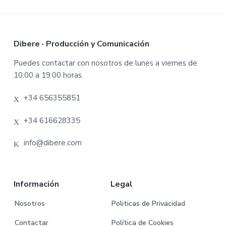
F
Dibere · Producción y Comunicación
o
Puedes contactar con nosotros de lunes a viernes de
10:00 a 19:00 horas.
o
+34 656355851
t
e
+34 616628335
r
info@dibere.com
Información
Legal
Nosotros
Politicas de Privacidad
Contactar
Política de Cookies