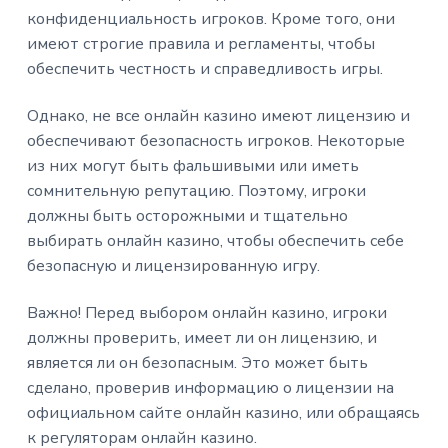
конфиденциальность игроков. Кроме того, они
имеют строгие правила и регламенты, чтобы
обеспечить честность и справедливость игры.
Однако, не все онлайн казино имеют лицензию и
обеспечивают безопасность игроков. Некоторые
из них могут быть фальшивыми или иметь
сомнительную репутацию. Поэтому, игроки
должны быть осторожными и тщательно
выбирать онлайн казино, чтобы обеспечить себе
безопасную и лицензированную игру.
Важно! Перед выбором онлайн казино, игроки
должны проверить, имеет ли он лицензию, и
является ли он безопасным. Это может быть
сделано, проверив информацию о лицензии на
официальном сайте онлайн казино, или обращаясь
к регуляторам онлайн казино.