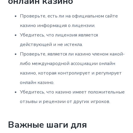
онлайн казино
Проверьте, есть ли на официальном сайте
казино информация о лицензии.
Убедитесь, что лицензия является
действующей и не истекла.
Проверьте, является ли казино членом какой-
либо международной ассоциации онлайн
казино, которая контролирует и регулирует
онлайн казино.
Убедитесь, что казино имеет положительные
отзывы и рецензии от других игроков.
Важные шаги для