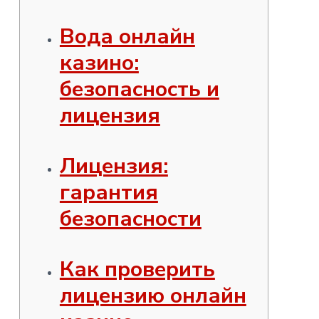
Вода онлайн
казино:
безопасность и
лицензия
Лицензия:
гарантия
безопасности
Как проверить
лицензию онлайн