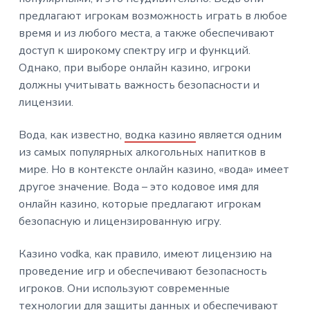
предлагают игрокам возможность играть в любое
время и из любого места, а также обеспечивают
доступ к широкому спектру игр и функций.
Однако, при выборе онлайн казино, игроки
должны учитывать важность безопасности и
лицензии.
Вода, как известно,
водка казино
является одним
из самых популярных алкогольных напитков в
мире. Но в контексте онлайн казино, «вода» имеет
другое значение. Вода – это кодовое имя для
онлайн казино, которые предлагают игрокам
безопасную и лицензированную игру.
Казино vodka, как правило, имеют лицензию на
проведение игр и обеспечивают безопасность
игроков. Они используют современные
технологии для защиты данных и обеспечивают