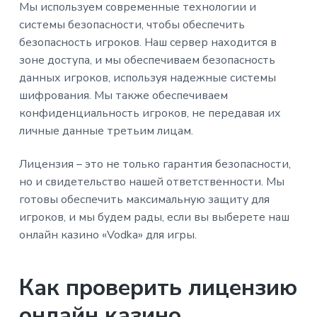
Мы используем современные технологии и
системы безопасности, чтобы обеспечить
безопасность игроков. Наш сервер находится в
зоне доступа, и мы обеспечиваем безопасность
данных игроков, используя надежные системы
шифрования. Мы также обеспечиваем
конфиденциальность игроков, не передавая их
личные данные третьим лицам.
Лицензия – это не только гарантия безопасности,
но и свидетельство нашей ответственности. Мы
готовы обеспечить максимальную защиту для
игроков, и мы будем рады, если вы выберете наш
онлайн казино «Vodka» для игры.
Как проверить лицензию
онлайн казино