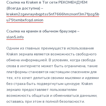
Ссылка на Kraken в Tor сети РЕКОМЕНДУЕМ
n
r
a
(Всегда доступна) –
p
i
kraken2zgevrayvbqptss5nf7666hmznonf3m7fpzg5b
r
n
u75txmbxfcqd.onion
i
c
n
i
Ссылка на кракен в обычном браузере –
c
p
slon5.info
i
a
p
l
Одним из главных преимуществ использования
a
Kraken зеркала является возможность свободного
l
обмена информацией. В условиях, когда свобода
слова в интернете может быть ограничена, такие
платформы становятся настоящим спасением для
тех, кто хочет делиться своими мыслями и идеями
без страха быть подвергнутым цензуре. Kraken
зеркало предоставляет пользователям
возможность общаться и обмениваться данными,
оставаясь при этом в полной безопасности.