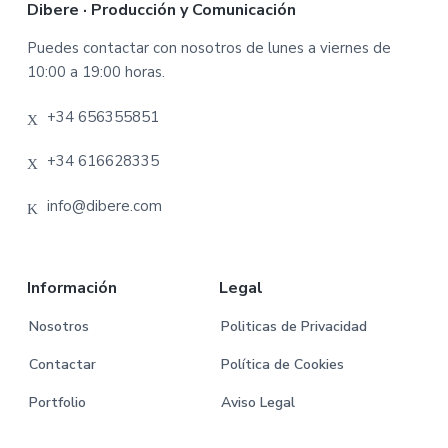
F
Dibere · Producción y Comunicación
o
Puedes contactar con nosotros de lunes a viernes de
10:00 a 19:00 horas.
o
+34 656355851
t
e
+34 616628335
r
info@dibere.com
Información
Legal
Nosotros
Politicas de Privacidad
Contactar
Política de Cookies
Portfolio
Aviso Legal