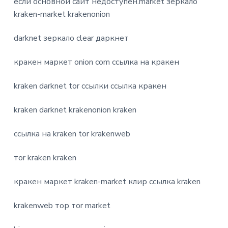
если основной сайт недоступен.market зеркало
kraken-market krakenonion
darknet зеркало clear даркнет
кракен маркет onion com ссылка на кракен
kraken darknet tor ссылки ссылка кракен
kraken darknet krakenonion kraken
ссылка на kraken tor krakenweb
тоr kraken kraken
кракен маркет kraken-market клир ссылка kraken
krakenweb тор тоr market