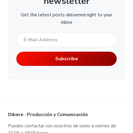
newsletter
Get the latest posts delivered right to your
inbox
F
Dibere · Producción y Comunicación
o
Puedes contactar con nosotros de lunes a viernes de
10:00 a 19:00 horas.