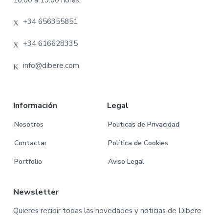
o
+34 656355851
t
e
+34 616628335
r
info@dibere.com
Información
Legal
Nosotros
Politicas de Privacidad
Contactar
Política de Cookies
Portfolio
Aviso Legal
Newsletter
Quieres recibir todas las novedades y noticias de Dibere