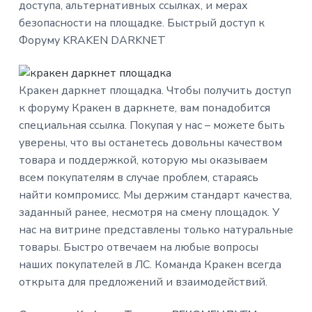
доступа, альтернативных ссылках, и мерах
n
r
a
безопасности на площадке. Быстрый доступ к
p
i
Форуму KRAKEN DARKNET
r
n
i
c
n
i
Кракен даркнет площадка. Чтобы получить доступ
c
p
к форуму Кракен в даркнете, вам понадобится
i
a
специальная ссылка. Покупая у нас – можете быть
p
l
уверены, что вы останетесь довольны качеством
a
товара и поддержкой, которую мы оказываем
l
всем покупателям в случае проблем, стараясь
найти компромисс. Мы держим стандарт качества,
заданный ранее, несмотря на смену площадок. У
нас на витрине представлены только натуральные
товары. Быстро отвечаем на любые вопросы
наших покупателей в ЛС. Команда Кракен всегда
открыта для предложений и взаимодействий.